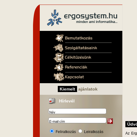
Kiemelt
ajánlatok
Hírlevél
Üdvö
Feliratkozás
Leiratkozás
Az Erg