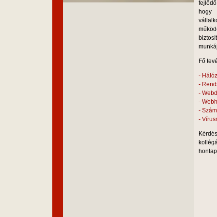
fejlőd
hogy
vállal
működ
bizt
munkáj
Fő tev
-
Hálóz
-
Rends
- W
ebd
-
Webho
- Számí
- Víru
Kérdé
kollég
honlap